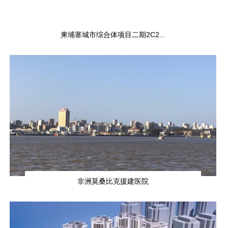
柬埔寨城市综合体项目二期2C2...
非洲莫桑比克援建医院