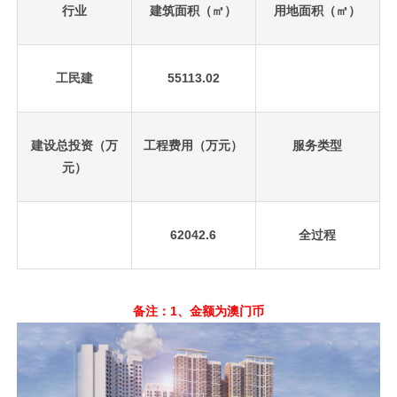
行业
建筑面积（㎡）
用地面积（㎡）
工民建
55113.02
建设总投资（万
工程费用（万元）
服务类型
元）
62042.6
全过程
备注：1、金额为澳门币
先
设
置
数
据