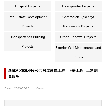
Hospital Projects
Headquarter Projects
Real Estate Development
Commercial (old city)
Projects
Renovation Projects
Transportation Building
Urban Renewal Projects
Projects
Exterior Wall Maintenance and
Repair
新城A区B9地段公共房屋建造工程 - 上盖工程 - 工料测
量服务
Date：
2023-05-26
Views：