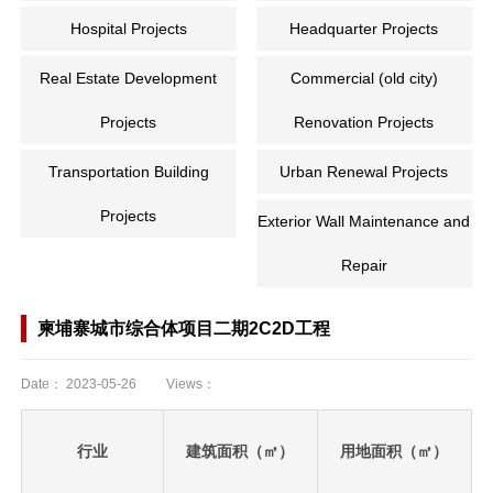
Hospital Projects
Headquarter Projects
Real Estate Development
Commercial (old city)
Projects
Renovation Projects
Transportation Building
Urban Renewal Projects
Projects
Exterior Wall Maintenance and
Repair
柬埔寨城市综合体项目二期2C2D工程
Date：
2023-05-26
Views：
行业
建筑面积（㎡）
用地面积（㎡）