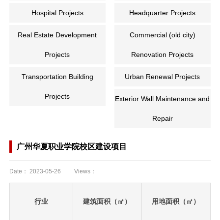
Hospital Projects
Headquarter Projects
Real Estate Development
Commercial (old city)
Projects
Renovation Projects
Transportation Building
Urban Renewal Projects
Projects
Exterior Wall Maintenance and
Repair
广州华夏职业学院校区建设项目
Date：
2023-05-26
Views：
行业
建筑面积（㎡）
用地面积（㎡）