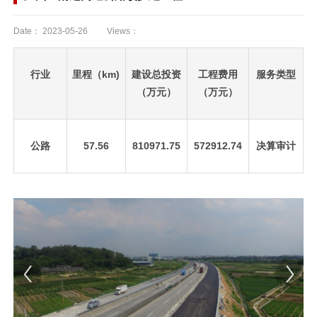
Date：
2023-05-26
Views：
行业
里程（km)
建设总投资
工程费用
服务类型
（万元）
（万元）
公路
57.56
810971.75
572912.74
决算审计
先
设
置
数
据