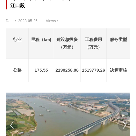
江口段
Date：
2023-05-26
Views：
行业
里程（km)
建设总投资
工程费用
服务类型
（万元）
（万元）
公路
175.55
2190258.08
1519779.26
决算审核
先
设
置
数
据