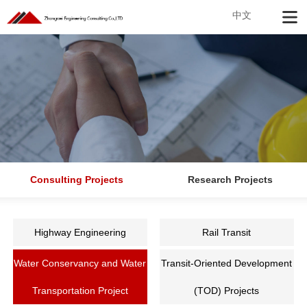
中文
Consulting Projects
Research Projects
Highway Engineering
Rail Transit
Water Conservancy and Water
Transit-Oriented Development
Transportation Project
(TOD) Projects