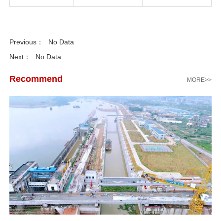
先
设
Previous：
No Data
置
数
Next：
No Data
据
Recommend
MORE>>