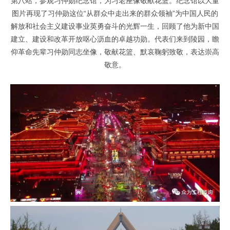
第八站，参观习仲勋纪念馆，为习老座像敬献花篮。纪念馆以大量
图片再现了习仲勋这位“从群众中走出来的群众领袖”为中国人民的
解放和社会主义建设事业英勇奋斗的光辉一生，回顾了他为新中国
建立、建设和改革开放呕心沥血的卓越功勋。代表们来到陵园，瞻
仰革命先辈习仲勋同志坐像，敬献花篮、默哀鞠躬致敬，表达崇高
敬意。