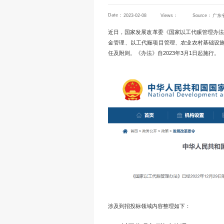
Position：
Home
NEW
转发｜国家发
行制定必须
Date：
2023-02-08
近日，国家发展改革
金管理、以工代赈
任及附则。《办法》自