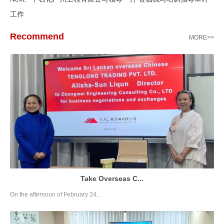
工作
Recommend
MORE>>
Take Overseas C...
On the afternoon of February 24...